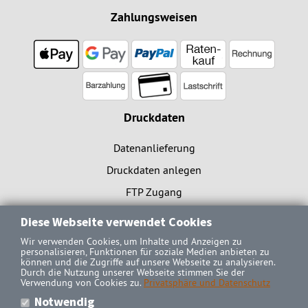
Zahlungsweisen
Druckdaten
Datenanlieferung
Druckdaten anlegen
FTP Zugang
Diese Webseite verwendet Cookies
Wir verwenden Cookies, um Inhalte und Anzeigen zu
Schilder Hamburg
-
Werbetechnik Hamburg
-
Aufkleber drucken Hamburg
-
personalisieren, Funktionen für soziale Medien anbieten zu
Posterdruck Hamburg
-
Drucken Hamburg
-
Foliendruck Hamburg
-
können und die Zugriffe auf unsere Webseite zu analysieren.
Durch die Nutzung unserer Webseite stimmen Sie der
Bannerdruck Hamburg
-
Folien Hamburg
-
Aufkleber Hamburg
-
Verwendung von Cookies zu.
Privatsphäre und Datenschutz
Plakatdruck Hamburg
-
Postproduction Hamburg
-
Poster drucken Hamburg
-
Notwendig
Profilbuchstaben
-
Lichtreklame / Lichtwerbung
-